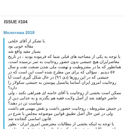
ISSUE #104
Молотова 2018
با تشكر از آقاى خلجى
مقاله خوبى بود
بسيار مفيد واقع شد
با توجه به يكى از مصاحبه هاى قبلى شما كه فرموده بوديد ، در تاريخ
معاصرايران هيچ جنبشى بدون حضور روحانيت به ثمر نرسيده است،
همانطور كه ما در مشروطيت و نهضت ملى شدن صنعت نفت و سال
٥٧ ديديم . سؤالى كه براى من مطرح شده است اين است كه در
جنبشى كه در اين روزها (دى ٩٦) در حال شكل گيرى است آيا
روحانيت امروز ايران أساسا پتانسيل پيوستن به جنبشى سكولار را
دارد؟
ممكن است بخشى از روحانيت با آقاى خامنه اى همراهى نكنند ، ولى
حاضر خواهند شد از أصل ولايت فقيه هم بگذرند و به جدايى دين از
سياست تن در دهند؟
در جنبش مشروطه ، روحانيت حضور داشت و نقش مهمى هم داشت
ولى در عين حال أصل تطبيق قوانين موضوعه مجلس با شرع در
قانون اساسى گنجانده شد.
با توجه به اينكه بخشى از مطالبات معترضين امروز ايران - بطور