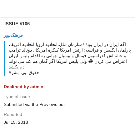
ISSUE #106
فرهنگ‌نیوز
اگه ایران در ایران بود!!! سازمان ملل،اتحادیه اروپا،اتحادیه افریقا،
پارلمان انگلیس و فرانسه؛ ارتش امریکا کنگره امریکا . دونالد ترامپ
و خاله اش فدراسیون فونبال و بیسبال جهانی به اقدام پلیس ایران
اعتراض می کردن 😂 ولی پلیس امریکا اگر گمان هم کند می تواند
ادم بکشد
#حقوق_بی_بشر
Declined by admin
Type of issue
Submitted via the Previews bot
Reported
Jul 15, 2018