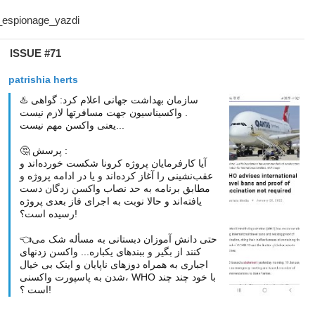
ISSUE #71
patrishia herts
♨️ سازمان بهداشت جهانی اعلام کرد: گواهی
واکسیناسیون جهت مسافرتها لازم نیست .
یعنی واکسن مهم نیست...
🤔 پرسش :
آیا کارفرمایان پروژه کرونا شکست خورده‌اند و
عقب‌نشینی را آغاز کرده‌اند و یا در ادامه‌ پروژه و
مطابق برنامه به حد نصاب واکسن‌ زدگان دست‌
یافته‌اند و حالا نوبت به اجرای فاز بعدی پروژه
رسیده است؟!
👈حتی دانش آموزان دبستانی به مسأله شک‌ می
کنند از بگیر و ببندهای یکباره... واکسن زدنهای
اجباری به همراه دوزهای ناپایان و اینک بی خیال
شدن به پاسپورت واکسنی، WHO با خود چند چند
است ؟!