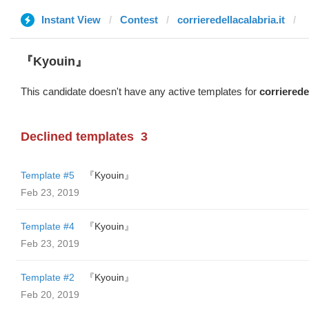
Instant View
Contest
corrieredellacalabria.it
『Kyouin』
This candidate doesn't have any active templates for
corrieredel
Declined templates
3
Template #5
『Kyouin』
Feb 23, 2019
Template #4
『Kyouin』
Feb 23, 2019
Template #2
『Kyouin』
Feb 20, 2019