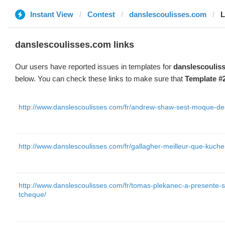
Instant View
Contest
danslescoulisses.com
L
danslescoulisses.com links
Our users have reported issues in templates for
danslescoulis
below. You can check these links to make sure that
Template #
http://www.danslescoulisses.com/fr/andrew-shaw-sest-moque-des
http://www.danslescoulisses.com/fr/gallagher-meilleur-que-kuch
http://www.danslescoulisses.com/fr/tomas-plekanec-a-presente-
tcheque/