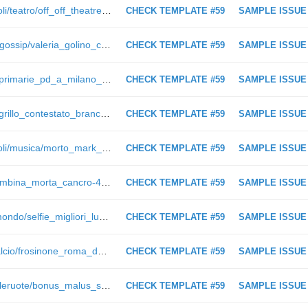
https://www.ilmessaggero.it/spettacoli/teatro/off_off_theatre_saurino_poggi_via_giulia-4275011.html
CHECK TEMPLATE #59
SAMPLE ISSUE
https://www.ilmessaggero.it/societa/gossip/valeria_golino_cena_roma_isabella_ferrari-2578987.html
CHECK TEMPLATE #59
SAMPLE ISSUE
https://www.ilmessaggero.it/politica/primarie_pd_a_milano_si_votera_anche_nel_bar_salvini-4310885.html
CHECK TEMPLATE #59
SAMPLE ISSUE
https://www.ilmessaggero.it/politica/grillo_contestato_brancaccio_roma-4310988.html
CHECK TEMPLATE #59
SAMPLE ISSUE
https://www.ilmessaggero.it/spettacoli/musica/morto_mark_hollis_talk_talk_such_a_shame-4324024.html
CHECK TEMPLATE #59
SAMPLE ISSUE
https://www.ilmessaggero.it/italia/bambina_morta_cancro-4319425.html
CHECK TEMPLATE #59
SAMPLE ISSUE
https://www.ilmessaggero.it/viaggi/mondo/selfie_migliori_luoghi_viaggio-4321621.html
CHECK TEMPLATE #59
SAMPLE ISSUE
https://www.ilmessaggero.it/sport/calcio/frosinone_roma_de_rossi_anticipo_serie_a-4318024.html
CHECK TEMPLATE #59
SAMPLE ISSUE
https://www.ilmessaggero.it/blog/milleruote/bonus_malus_sull_auto_altro_che_ecotassa_e_un_vero_monti_bis-4214830.html
CHECK TEMPLATE #59
SAMPLE ISSUE