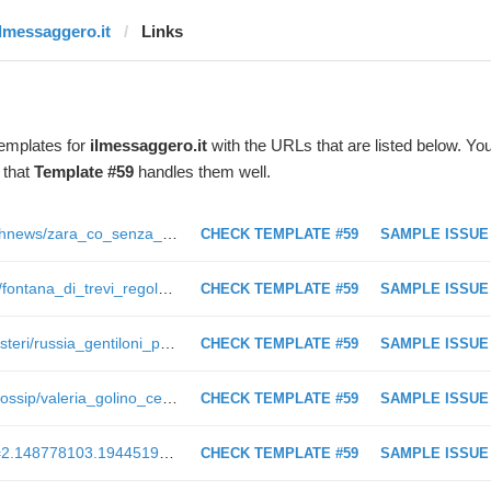
ilmessaggero.it
Links
templates for
ilmessaggero.it
with the URLs that are listed below. Yo
 that
Template #59
handles them well.
http://economia.ilmessaggero.it/flashnews/zara_co_senza_rivali_boom_di_utili_per_il_colosso_inditex-2503436.html
CHECK TEMPLATE #59
SAMPLE ISSUE
http://ilmessaggero.it/roma/cronaca/fontana_di_trevi_regolare_gli_accessi-2503366.html
CHECK TEMPLATE #59
SAMPLE ISSUE
https://ilmessaggero.it/primopiano/esteri/russia_gentiloni_putin_ue-2445866.html
CHECK TEMPLATE #59
SAMPLE ISSUE
http://www.ilmessaggero.it/societa/gossip/valeria_golino_cena_roma_isabella_ferrari-2578987.html
CHECK TEMPLATE #59
SAMPLE ISSUE
https://meteo.ilmessaggero.it/?_ga=2.148778103.1944519319.1550693830-1576708733.1546793281
CHECK TEMPLATE #59
SAMPLE ISSUE