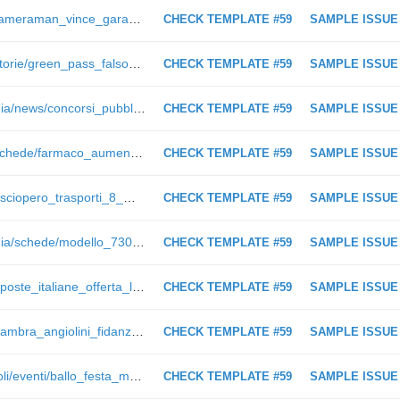
https://www.ilmessaggero.it/social/cameraman_vince_gara_100_metri_cina_cosa_e_successo_video_immagini-6012064.html
CHECK TEMPLATE #59
SAMPLE ISSUE
https://www.ilmessaggero.it/salute/storie/green_pass_falso_telegram_gruppo_truffa_ultime_notizie-6097972.html
CHECK TEMPLATE #59
SAMPLE ISSUE
https://www.ilmessaggero.it/economia/news/concorsi_pubblici_statali_flop_rinunce_lavoro_cosa_sappiamo-7237582.html
CHECK TEMPLATE #59
SAMPLE ISSUE
https://www.ilmessaggero.it/salute/schede/farmaco_aumenta_rischio_demenza_qual_e-7253152.html
CHECK TEMPLATE #59
SAMPLE ISSUE
https://www.ilmessaggero.it/schede/sciopero_trasporti_8_marzo_roma_milano_orari_fasce_garanzia-7270465.html
CHECK TEMPLATE #59
SAMPLE ISSUE
https://www.ilmessaggero.it/economia/schede/modello_730_precompilato_cosa_sapere_errori_da_evitare_dichiarazione_redditi-8089159.html
CHECK TEMPLATE #59
SAMPLE ISSUE
https://www.ilmessaggero.it/schede/poste_italiane_offerta_lavoro_consulente_finanziario_contratto_requisiti-8667006.html
CHECK TEMPLATE #59
SAMPLE ISSUE
https://www.ilmessaggero.it/schede/ambra_angiolini_fidanzato_pico_cibelli-9464352.html
CHECK TEMPLATE #59
SAMPLE ISSUE
https://www.ilmessaggero.it/spettacoli/eventi/ballo_festa_mascherata_pinacoteca_greco_galanti_nino_graziano_luca-4306316.html
CHECK TEMPLATE #59
SAMPLE ISSUE