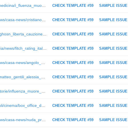
https://www.ilmessaggero.it/salute/medicina/i_fluenza_muore_donna_suina_19_febbraio_2019-4310428.html
CHECK TEMPLATE #59
SAMPLE ISSUE
https://www.ilmessaggero.it/casa/news/casa-news/cristiano_ronaldo_juventus_vende_villa_manchester/4204851.html
CHECK TEMPLATE #59
SAMPLE ISSUE
https://motori.ilmessaggero.it/news/ghosn_liberta_cauzione_ex_capo_nissan_detenzione-4344068.html
CHECK TEMPLATE #59
SAMPLE ISSUE
https://www.ilmessaggero.it/economia/news/fitch_rating_italia_bbb_outlook_negativo-4318012.html
CHECK TEMPLATE #59
SAMPLE ISSUE
https://www.ilmessaggero.it/casa/news/casa-news/angolo_studio_realizzarlo_al_meglio_casa/4268467.html
CHECK TEMPLATE #59
SAMPLE ISSUE
https://www.ilmessaggero.it/gossip/matteo_gentili_alessia_prete_ultime_notizie_barbara_d_urso-4354183.html
CHECK TEMPLATE #59
SAMPLE ISSUE
https://www.ilmessaggero.it/salute/storie/influenza_muore_choc_anafilattico_oggi_ultime_notizie-4356270.html
CHECK TEMPLATE #59
SAMPLE ISSUE
https://www.ilmessaggero.it/spettacoli/cinema/box_office_dragon_trainer_famiglia-4276998.html
CHECK TEMPLATE #59
SAMPLE ISSUE
https://www.ilmessaggero.it/casa/news/casa-news/nuda_proprieta_come_funziona_conviene/4345912.html
CHECK TEMPLATE #59
SAMPLE ISSUE