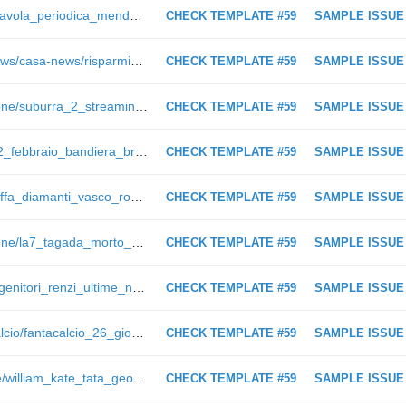
https://www.ilmessaggero.it/scuola/tavola_periodica_mendeleev_elementi-4343415.html
CHECK TEMPLATE #59
SAMPLE ISSUE
https://www.ilmessaggero.it/casa/news/casa-news/risparmio_energetico_bonus_c_obbligo_di_comunicazione_enea/4323623.html
CHECK TEMPLATE #59
SAMPLE ISSUE
https://www.ilmessaggero.it/televisione/suburra_2_streaming_uscita_netflix_ultimissime_20_febbraio_2019-4313053.html
CHECK TEMPLATE #59
SAMPLE ISSUE
https://www.ilmessaggero.it/video/22_febbraio_bandiera_bruciata_studenti-4313055.html
CHECK TEMPLATE #59
SAMPLE ISSUE
https://www.ilmessaggero.it/italia/truffa_diamanti_vasco_rossi_cosa_e_successo_oggi_ultima_ora-4310865.html
CHECK TEMPLATE #59
SAMPLE ISSUE
https://www.ilmessaggero.it/televisione/la7_tagada_morto_antonio_scaramella_19_febbraio_2019-4310754.html
CHECK TEMPLATE #59
SAMPLE ISSUE
https://www.ilmessaggero.it/politica/genitori_renzi_ultime_notizie_capolavoro_mediatico_no_complotti-4310230.html
CHECK TEMPLATE #59
SAMPLE ISSUE
https://www.ilmessaggero.it/sport/calcio/fantacalcio_26_giornata_consigli-4332792.html
CHECK TEMPLATE #59
SAMPLE ISSUE
https://www.ilmessaggero.it/persone/william_kate_tata_george_parola_proibita-4338688.html
CHECK TEMPLATE #59
SAMPLE ISSUE