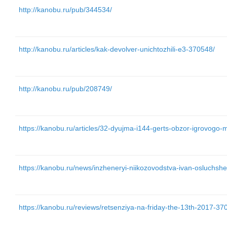
http://kanobu.ru/pub/344534/
http://kanobu.ru/articles/kak-devolver-unichtozhili-e3-370548/
http://kanobu.ru/pub/208749/
https://kanobu.ru/articles/32-dyujma-i144-gerts-obzor-igrovog
https://kanobu.ru/news/inzheneryi-niikozovodstva-ivan-osluchs
https://kanobu.ru/reviews/retsenziya-na-friday-the-13th-2017-37