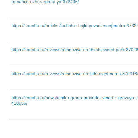
romance-dzherarda-ueya-372436/
https://kanobu.ru/articles/luchshie-bajki-povselennoj-metro-3732
https://kanobu.ru/reviews/retsenziya-na-thimbleweed-park-37026
https://kanobu.ru/reviews/retsenziya-na-little-nightmares-370318
https://kanobu.ru/news/mailru-group-provedet-vmarte-igrovuyu-k
410955/