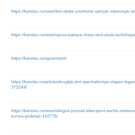
https://kanobu.ru/news/bol-obida-unizhenie-samyie-zabavnyie-sme
https://kanobu.ru/news/opros-kakaya-chast-serii-souls-luchshay
https://kanobu.ru/agreement/
https://kanobu.ru/articles/kruglyij-stol-vpechatleniya-otapex-lege
373249/
https://kanobu.ru/news/vkirgizii-priznali-kibersport-esche-nedavno
turnira-podota2-410776/