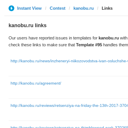
Instant View
Contest
kanobu.ru
Links
kanobu.ru links
Our users have reported issues in templates for
kanobu.ru
with
check these links to make sure that
Template #95
handles them 
http://kanobu.ru/news/inzheneryi-niikozovodstva-ivan-osluchsh
http://kanobu.ru/agreement/
http://kanobu.ru/reviews/retsenziya-na-friday-the-13th-2017-370
http://kanobu.ru/reviews/retsenziya-na-thimbleweed-park-370265