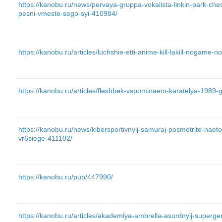
https://kanobu.ru/news/pervaya-gruppa-vokalista-linkin-park-che
pesni-vmeste-sego-syi-410984/
https://kanobu.ru/articles/luchshie-etti-anime-kill-lakill-nogame-
https://kanobu.ru/articles/fleshbek-vspominaem-karatelya-198
https://kanobu.ru/news/kibersportivnyij-samuraj-posmotrite-na
vr6siege-411102/
https://kanobu.ru/pub/447990/
https://kanobu.ru/articles/akademiya-ambrella-asurdnyij-superger