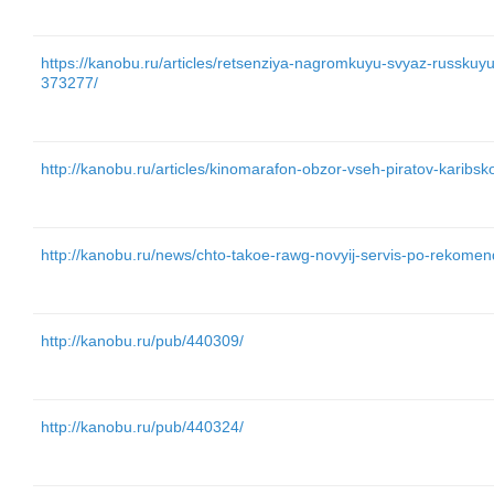
https://kanobu.ru/articles/retsenziya-nagromkuyu-svyaz-russkuyu-
373277/
http://kanobu.ru/articles/kinomarafon-obzor-vseh-piratov-karib
http://kanobu.ru/news/chto-takoe-rawg-novyij-servis-po-rekomend
http://kanobu.ru/pub/440309/
http://kanobu.ru/pub/440324/