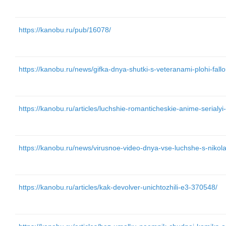
https://kanobu.ru/pub/16078/
https://kanobu.ru/news/gifka-dnya-shutki-s-veteranami-plohi-fall
https://kanobu.ru/articles/luchshie-romanticheskie-anime-serialy
https://kanobu.ru/news/virusnoe-video-dnya-vse-luchshe-s-nik
https://kanobu.ru/articles/kak-devolver-unichtozhili-e3-370548/