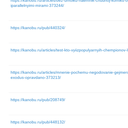
https://kanobu.ru/articles/bez-umolku-naemnik-chudnoj-komiks-
iparallelnyimi-mirami-373244/
https://kanobu.ru/pub/440324/
https://kanobu.ru/articles/test-kto-vyiizpopulyarnyih-chempiono
https://kanobu.ru/articles/mnenie-pochemu-negodovanie-gejmero
exodus-opravdano-373213/
https://kanobu.ru/pub/208749/
https://kanobu.ru/pub/448132/