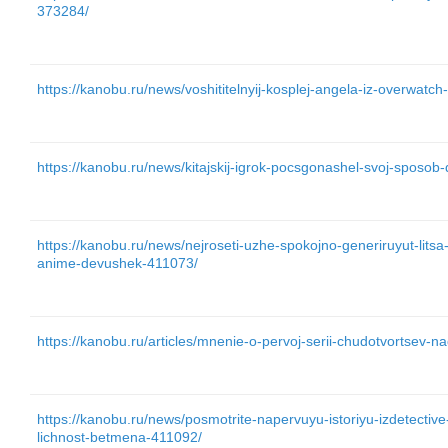
373284/
https://kanobu.ru/news/voshititelnyij-kosplej-angela-iz-overwatch
https://kanobu.ru/news/kitajskij-igrok-pocsgonashel-svoj-sposob
https://kanobu.ru/news/nejroseti-uzhe-spokojno-generiruyut-lits
anime-devushek-411073/
https://kanobu.ru/articles/mnenie-o-pervoj-serii-chudotvortsev-
https://kanobu.ru/news/posmotrite-napervuyu-istoriyu-izdetectiv
lichnost-betmena-411092/