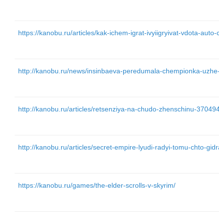
https://kanobu.ru/articles/kak-ichem-igrat-ivyiigryivat-vdota-aut
http://kanobu.ru/news/insinbaeva-peredumala-chempionka-uzhe-
http://kanobu.ru/articles/retsenziya-na-chudo-zhenschinu-370494
http://kanobu.ru/articles/secret-empire-lyudi-radyi-tomu-chto-gidr
https://kanobu.ru/games/the-elder-scrolls-v-skyrim/