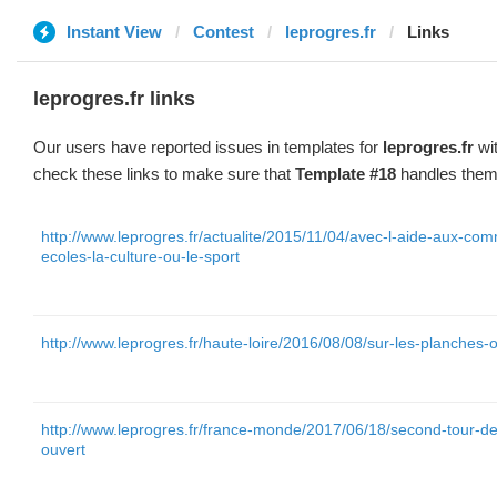
Instant View
Contest
leprogres.fr
Links
leprogres.fr links
Our users have reported issues in templates for
leprogres.fr
wit
check these links to make sure that
Template #18
handles them 
http://www.leprogres.fr/actualite/2015/11/04/avec-l-aide-aux-co
ecoles-la-culture-ou-le-sport
http://www.leprogres.fr/haute-loire/2016/08/08/sur-les-planches-o
http://www.leprogres.fr/france-monde/2017/06/18/second-tour-des
ouvert