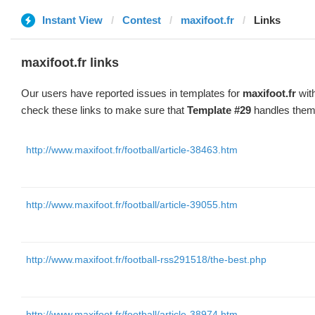
Instant View
Contest
maxifoot.fr
Links
maxifoot.fr links
Our users have reported issues in templates for
maxifoot.fr
with
check these links to make sure that
Template #29
handles them 
http://www.maxifoot.fr/football/article-38463.htm
http://www.maxifoot.fr/football/article-39055.htm
http://www.maxifoot.fr/football-rss291518/the-best.php
http://www.maxifoot.fr/football/article-38974.htm