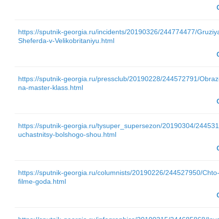
https://sputnik-georgia.ru/incidents/20190326/244774477/Gruziy
Sheferda-v-Velikobritaniyu.html
https://sputnik-georgia.ru/pressclub/20190228/244572791/Obrazo
na-master-klass.html
https://sputnik-georgia.ru/tysuper_supersezon/20190304/244531
uchastnitsy-bolshogo-shou.html
https://sputnik-georgia.ru/columnists/20190226/244527950/Cht
filme-goda.html