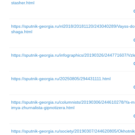
stasher.html
https://sputnik-georgia.ru/nl2018/20181120/243040289/Vayss-do
shaga.html
https://sputnik-georgia.ru/infographics/20190326/244771607/Vzle
https://sputnik-georgia.ru/20250805/294431111.html
https://sputnik-georgia.ru/columnists/20190306/244610278/Ya-m
imya-zhurnalista-gipnotizera.html
https://sputnik-georgia.ru/society/20190307/244620805/Okhotnikov