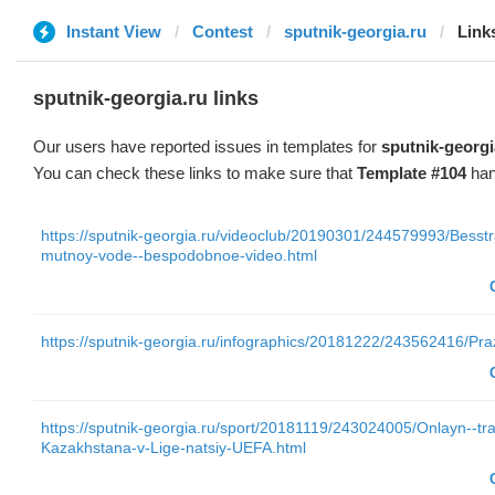
Instant View
Contest
sputnik-georgia.ru
Link
sputnik-georgia.ru links
Our users have reported issues in templates for
sputnik-georgi
You can check these links to make sure that
Template #104
han
https://sputnik-georgia.ru/videoclub/20190301/244579993/Besst
mutnoy-vode--bespodobnoe-video.html
https://sputnik-georgia.ru/infographics/20181222/243562416/Pra
https://sputnik-georgia.ru/sport/20181119/243024005/Onlayn--tra
Kazakhstana-v-Lige-natsiy-UEFA.html