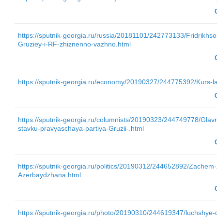
https://sputnik-georgia.ru/russia/20181101/242773133/Fridrikh
Gruziey-i-RF-zhiznenno-vazhno.html
https://sputnik-georgia.ru/economy/20190327/244775392/Kurs-lar
https://sputnik-georgia.ru/columnists/20190323/244749778/Glavn
stavku-pravyaschaya-partiya-Gruzii-.html
https://sputnik-georgia.ru/politics/20190312/244652892/Zachem-
Azerbaydzhana.html
https://sputnik-georgia.ru/photo/20190310/244619347/luchshye-d