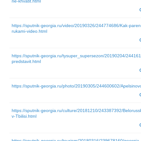
ne-khvatit.html
https://sputnik-georgia.ru/video/20190326/244774686/Kak-paren-
rukami-video.html
https://sputnik-georgia.ru/tysuper_supersezon/20190204/24416
predstavit.html
https://sputnik-georgia.ru/photo/20190305/244600602/Apelsinovoe
https://sputnik-georgia.ru/culture/20181210/243387392/Belorusski
v-Tbilisi.html
https://sputnik-georgia.ru/tourism/20180316/239678160/georgia-