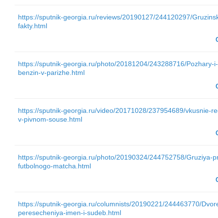
https://sputnik-georgia.ru/reviews/20190127/244120297/Gruzins
fakty.html
https://sputnik-georgia.ru/photo/20181204/243288716/Pozhary-i-b
benzin-v-parizhe.html
https://sputnik-georgia.ru/video/20171028/237954689/vkusnie-rec
v-pivnom-souse.html
https://sputnik-georgia.ru/photo/20190324/244752758/Gruziya-prot
futbolnogo-matcha.html
https://sputnik-georgia.ru/columnists/20190221/244463770/Dvore
peresecheniya-imen-i-sudeb.html