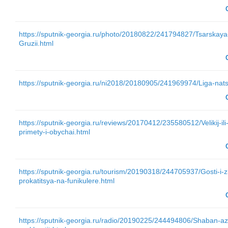
https://sputnik-georgia.ru/photo/20180822/241794827/Tsarskaya
Gruzii.html
https://sputnik-georgia.ru/ni2018/20180905/241969974/Liga-nats
https://sputnik-georgia.ru/reviews/20170412/235580512/Velikij-il
primety-i-obychai.html
https://sputnik-georgia.ru/tourism/20190318/244705937/Gosti-i-z
prokatitsya-na-funikulere.html
https://sputnik-georgia.ru/radio/20190225/244494806/Shaban-