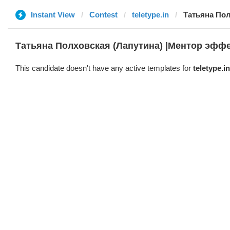
Instant View
Contest
teletype.in
Татьяна Пол
Татьяна Полховская (Лапутина) |Ментор эфф
This candidate doesn't have any active templates for
teletype.in