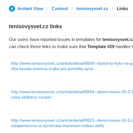
Instant View
Contest
tenisovysvet.cz
Links
tenisovysvet.cz links
Our users have reported issues in templates for
tenisovysvet.c
can check these links to make sure that
Template #29
handles t
http://www.tenisovysvet.cz/article/detail/8848--doted-to-bylo-na-p
rika-byvala-svetova-trojka-jez-porodila-syna
http://www.tenisovysvet.cz/article/detail/8894--denni-menu-20-
ceka-oblibeny-souper
http://www.tenisovysvet.cz/article/detail/8821--denni-menu-10-3
ostapenkovou-a-vyrovnala-maximum-indian-wells