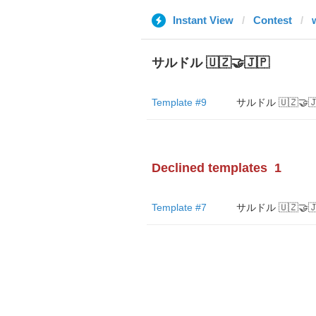
Instant View
Contest
サルドル 🇺🇿🤝🇯🇵
Template #9
サルドル 🇺🇿🤝🇯
Declined templates
1
Template #7
サルドル 🇺🇿🤝🇯