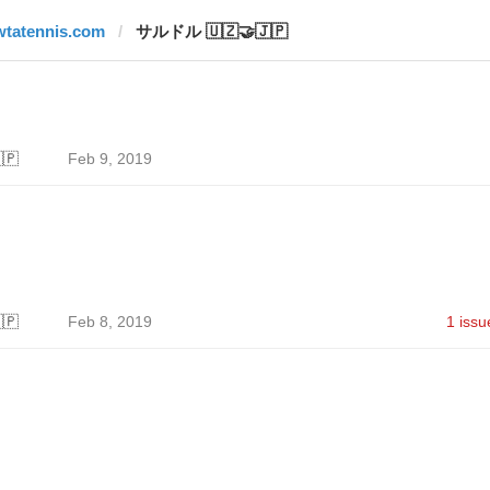
wtatennis.com
サルドル 🇺🇿🤝🇯🇵
🇵
Feb 9, 2019
🇵
Feb 8, 2019
1 issu