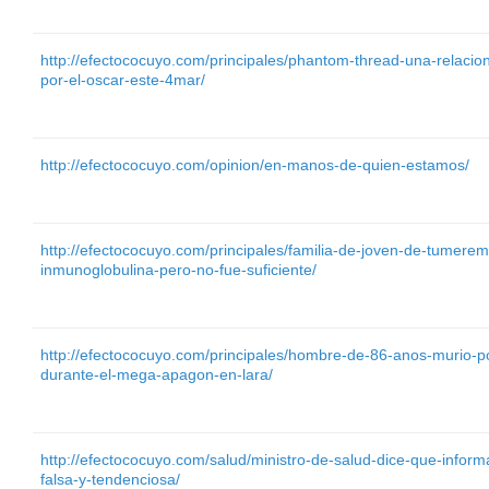
http://efectococuyo.com/principales/phantom-thread-una-relaci
por-el-oscar-este-4mar/
http://efectococuyo.com/opinion/en-manos-de-quien-estamos/
http://efectococuyo.com/principales/familia-de-joven-de-tumeremo
inmunoglobulina-pero-no-fue-suficiente/
http://efectococuyo.com/principales/hombre-de-86-anos-murio-po
durante-el-mega-apagon-en-lara/
http://efectococuyo.com/salud/ministro-de-salud-dice-que-info
falsa-y-tendenciosa/