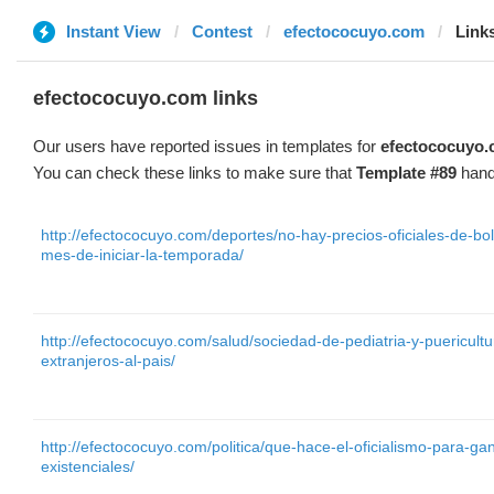
Instant View
Contest
efectococuyo.com
Link
efectococuyo.com links
Our users have reported issues in templates for
efectococuyo
You can check these links to make sure that
Template #89
hand
http://efectococuyo.com/deportes/no-hay-precios-oficiales-de-bo
mes-de-iniciar-la-temporada/
http://efectococuyo.com/salud/sociedad-de-pediatria-y-puericul
extranjeros-al-pais/
http://efectococuyo.com/politica/que-hace-el-oficialismo-para-g
existenciales/