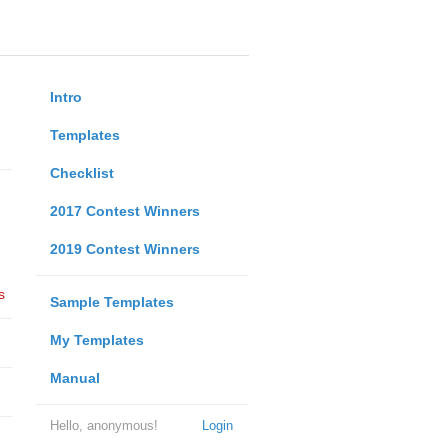
Intro
Templates
Checklist
2017 Contest Winners
2019 Contest Winners
s
Sample Templates
My Templates
Manual
Hello, anonymous!
Login