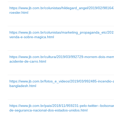
https://www.jb.com.br/colunistas/hildegard_angel/2019/02/98164
roesler.html
https://www.jb.com.br/colunistas/marketing_propaganda_etc/201
venda-e-sobre-magica.html
https://www.jb.com.br/cultura/2019/03/992729-morrem-dois-mem
acidente-de-carro.html
https://www.jb.com.br/fotos_e_videos/2019/03/992485-incendio-
bangladesh.html
https://www.jb.com.br/pais/2018/11/959231-pelo-twitter--bolson
de-seguranca-nacional-dos-estados-unidos.html