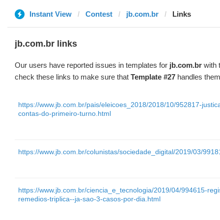
Instant View
Contest
jb.com.br
Links
jb.com.br links
Our users have reported issues in templates for
jb.com.br
with 
check these links to make sure that
Template #27
handles them 
https://www.jb.com.br/pais/eleicoes_2018/2018/10/952817-justic
contas-do-primeiro-turno.html
https://www.jb.com.br/colunistas/sociedade_digital/2019/03/9918
https://www.jb.com.br/ciencia_e_tecnologia/2019/04/994615-regi
remedios-triplica--ja-sao-3-casos-por-dia.html