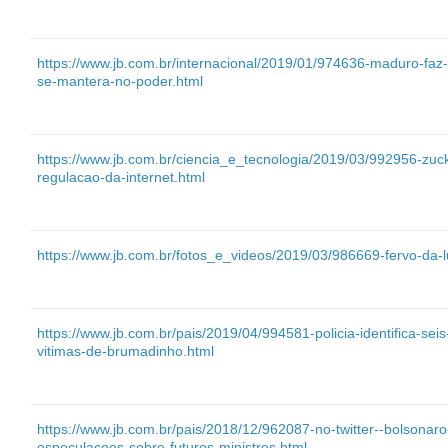
https://www.jb.com.br/internacional/2019/01/974636-maduro-faz-
se-mantera-no-poder.html
https://www.jb.com.br/ciencia_e_tecnologia/2019/03/992956-zuc
regulacao-da-internet.html
https://www.jb.com.br/fotos_e_videos/2019/03/986669-fervo-da-l
https://www.jb.com.br/pais/2019/04/994581-policia-identifica-sei
vitimas-de-brumadinho.html
https://www.jb.com.br/pais/2018/12/962087-no-twitter--bolsonar
especulacoes-sobre-futuros-ministros.html