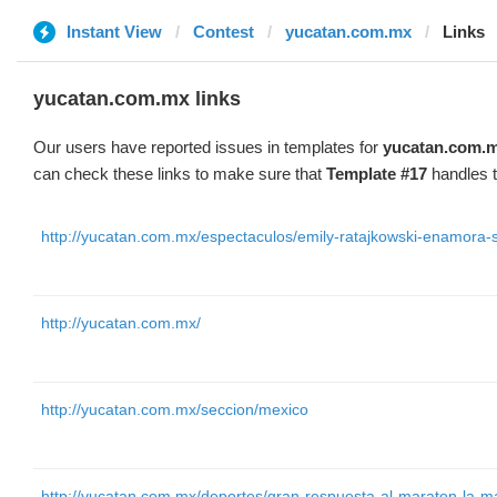
Instant View
Contest
yucatan.com.mx
Links
yucatan.com.mx links
Our users have reported issues in templates for
yucatan.com.
can check these links to make sure that
Template #17
handles t
http://yucatan.com.mx/espectaculos/emily-ratajkowski-enamora-si
http://yucatan.com.mx/
http://yucatan.com.mx/seccion/mexico
http://yucatan.com.mx/deportes/gran-respuesta-al-maraton-la-m