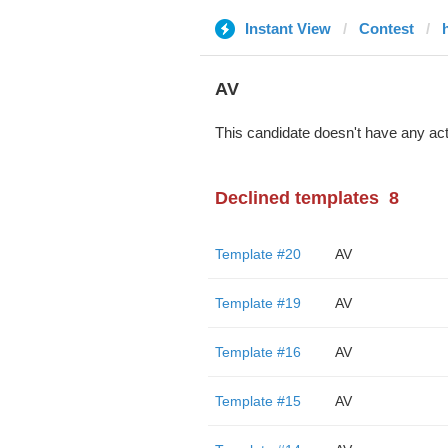
Instant View
Contest
AV
This candidate doesn't have any act
Declined templates
8
Template #20
AV
Template #19
AV
Template #16
AV
Template #15
AV