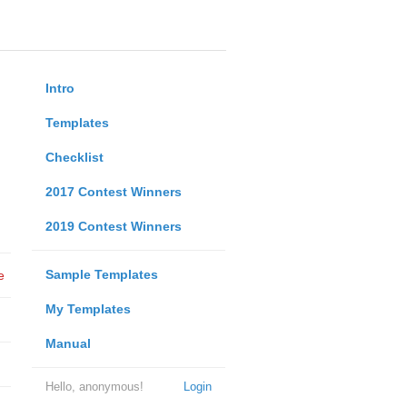
Intro
Templates
Checklist
2017 Contest Winners
2019 Contest Winners
Sample Templates
e
My Templates
Manual
Hello, anonymous!
Login