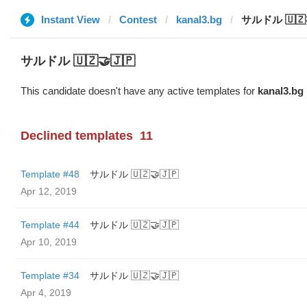
Instant View
Contest
kanal3.bg
サルドル 🇺🇿
サルドル 🇺🇿🤝🇯🇵
This candidate doesn't have any active templates for
kanal3.bg
Declined templates
11
Template #48
サルドル 🇺🇿🤝🇯🇵
Apr 12, 2019
Template #44
サルドル 🇺🇿🤝🇯🇵
Apr 10, 2019
Template #34
サルドル 🇺🇿🤝🇯🇵
Apr 4, 2019