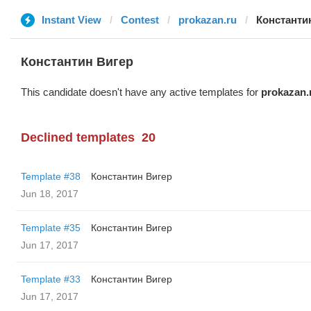
Instant View
Contest
prokazan.ru
Константи
Константин Вигер
This candidate doesn't have any active templates for
prokazan.
Declined templates
20
Template #38
Константин Вигер
Jun 18, 2017
Template #35
Константин Вигер
Jun 17, 2017
Template #33
Константин Вигер
Jun 17, 2017