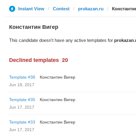
Instant View
Contest
prokazan.ru
Константи
Константин Вигер
This candidate doesn't have any active templates for
prokazan.
Declined templates
20
Template #38
Константин Вигер
Jun 18, 2017
Template #35
Константин Вигер
Jun 17, 2017
Template #33
Константин Вигер
Jun 17, 2017