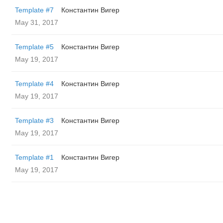
Template #7
Константин Вигер
May 31, 2017
Template #5
Константин Вигер
May 19, 2017
Template #4
Константин Вигер
May 19, 2017
Template #3
Константин Вигер
May 19, 2017
Template #1
Константин Вигер
May 19, 2017