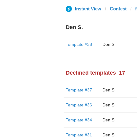
Instant View
Contest
Den S.
Template #38
Den S.
Declined templates
17
Template #37
Den S.
Template #36
Den S.
Template #34
Den S.
Template #31
Den S.