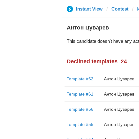
Instant View
Contest
Антон Цуварев
This candidate doesn't have any act
Declined templates
24
Template #62
Антон Цуварев
Template #61
Антон Цуварев
Template #56
Антон Цуварев
Template #55
Антон Цуварев