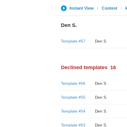
Instant View
Contest
Den S.
Template #57
Den S.
Declined templates
16
Template #56
Den S.
Template #55
Den S.
Template #54
Den S.
Template #53
Den S.