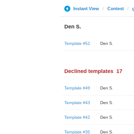
Instant View
Contest
Den S.
Template #52
Den S.
Declined templates
17
Template #49
Den S.
Template #43
Den S.
Template #42
Den S.
Template #35
Den S.