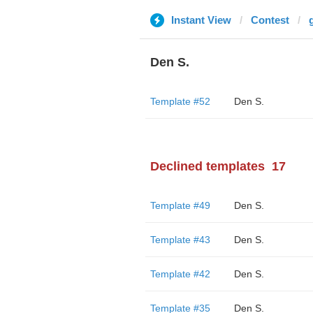
Instant View
Contest
Den S.
Template #52
Den S.
Declined templates
17
Template #49
Den S.
Template #43
Den S.
Template #42
Den S.
Template #35
Den S.