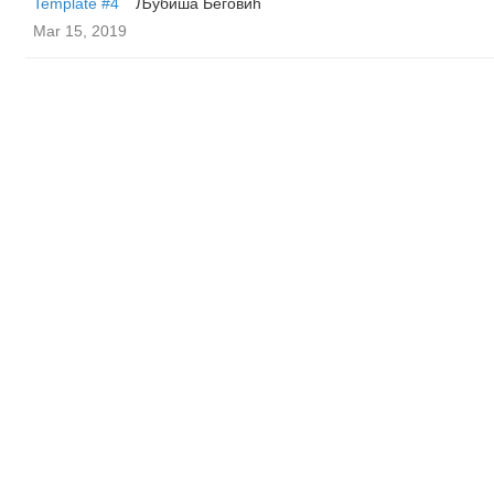
Template #4
Љубиша Беговић
Mar 15, 2019