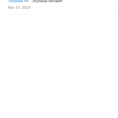
Template #4
Љубиша Беговић
Mar 15, 2019