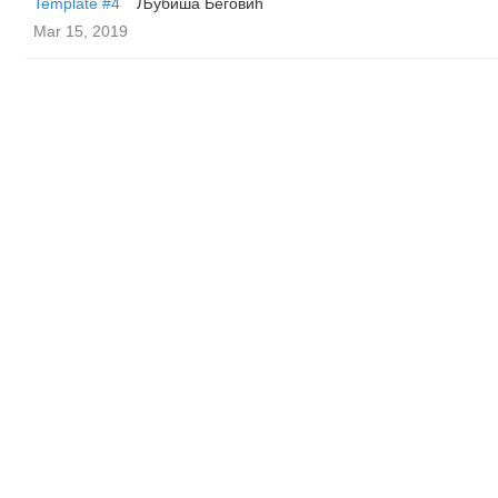
Template #4
Љубиша Беговић
Mar 15, 2019