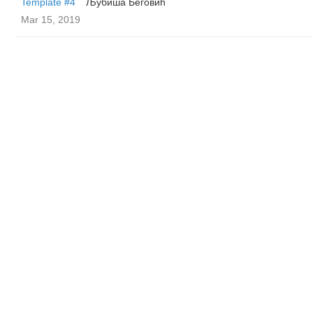
Template #4
Љубиша Беговић
Mar 15, 2019