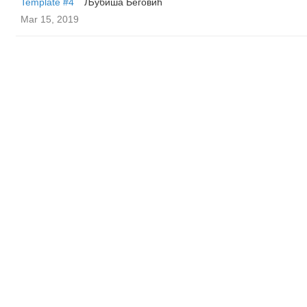
Template #4
Љубиша Беговић
Mar 15, 2019