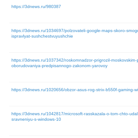
https://3dnews.ru/980387
https://3dnews.ru/1034697/polzovateli-google-maps-skoro-smogu
ispravlyat-sushchestvuyushchie
https://3dnews.ru/1037342/roskomnadzor-prigrozil-moskovskim-p
oborudovaniya-predpisannogo-zakonom-yarovoy
https://3dnews.ru/1020656/obzor-asus-rog-strix-b550f-gaming-wi
https://3dnews.ru/1042817/microsoft-rasskazala-o-tom-chto-udali
sravneniyu-s-windows-10